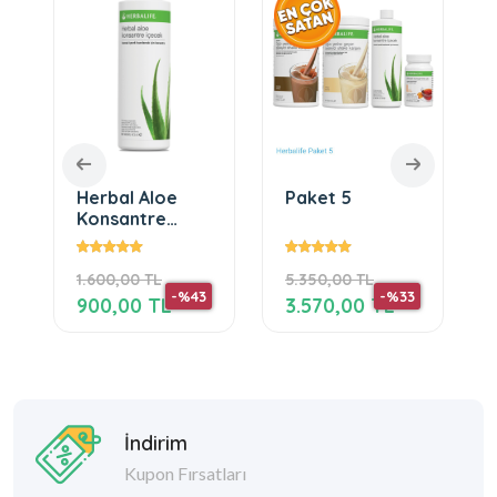
Herbal Aloe
Paket 5
Konsantre
İçecek 473 ml
1.600,00 TL
5.350,00 TL
-%43
-%33
900,00 TL
3.570,00 TL
İndirim
Kupon Fırsatları