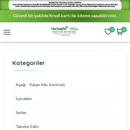
- Güvenli bir şekilde Kredi kartı ile ödeme yapabilirsiniz. -
- Türkiye'nin her yerine ÜCRETSİZ KARGO -
0
0
Kategoriler
Aşağı - Yukarı Kilo Kontrolü
İçecekler
Setler
Takviye Edici